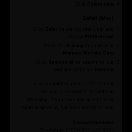
عرض الموقع على الخارطة
.
Click
Delete data
الفعاليات
أوقات الدوام الرسمي في غرف دبي:
الأخبار
الاثنين إلى الخميس: 8:00 صباحًا - 5:00 مساءً
Safari (Mac)
الجمعة: 8:00 صباحًا - 12 ظهرًا
تصفح الموقع
Click
Safari
in the top menu bar and
السبت إلى الأحد: مغلق
نبذة عنا
أرقام التواصل
.
choose
Preferences
غرفة دبي العالمية
الرقم المجاني: 800 242 6237 (800 CHAMBER)
أعضاء مجلس الإدارة والمجالس الاستشارية
Go to the
Privacy
tab and click
خارج الدولة: (+971) 4 228 0000
فرص الأعمال
Manage Website Data…
فاكس: (+971) 4 202 8888
مبادرة دبي جلوبال
Click
Remove All
or search for our
البريد الإلكتروني
شبكة النمو
.
website and click
Remove
customercare@dubaichamber.com
منتدى دبي للأعمال
مركز دبي للهيئات الاقتصادية والمهنية
Once completed, please refresh your
المكاتب الخارجية
browser or reopen it to continue
أحدث المستجدات
browsing. If you have any questions or
الفعاليات
need assistance, our team is here to help.
الأخبار
Contact Numbers
شبكة النمو
WhatsApp: (+971) 800 242 6237
مبادرة دبي جلوبال