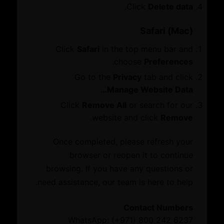
التصديق
.
Click
Delete data
دفتر الإدخال المؤقت
الوساطة
Safari (Mac)
حجز القاعات
Click
Safari
in the top menu bar and
التحقق من المستند
.
choose
Preferences
المعلومات
مجموعات ومجالس الأعمال
Go to the
Privacy
tab and click
معايير الاستدامة البيئية والاجتماعية والحوكمة
Manage Website Data…
Click
Remove All
or search for our
مزودي خدمات الأعمال
.
website and click
Remove
المبادرات والجوائز
Once completed, please refresh your
استفد من شبكة شركائنا بما يشمل خدمات لقاءات الأعمال
المبادرات
browser or reopen it to continue
الثنائية والوصول إلى العملاء والمستثمرين وبناء الروابط مع
الجوائز
مؤسسات القطاع العام
browsing. If you have any questions or
need assistance, our team is here to help.
أحدث المستجدات
Contact Numbers
الفعاليات
WhatsApp: (+971) 800 242 6237