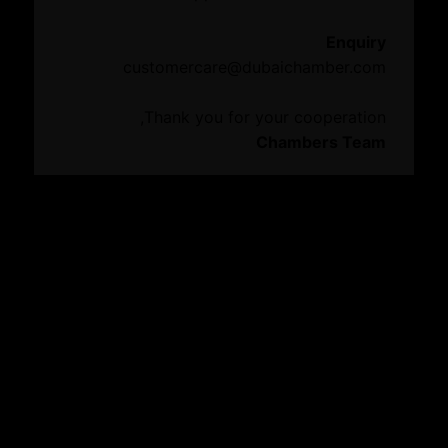
الأخبار
Enquiry
customercare@dubaichamber.com
مركز المعرفة
Thank you for your cooperation,
الموارد
Chambers Team
التقارير السنوية
الميزات الرقمية
إي آند
الدليل التجاري
تصفح الموقع
نبذة عنا
من نحن
أعضاء مجلس الإدارة
رسالة من رئيس مجلس الإدارة
منصة الأعمال
انضم إلى العضوية
تأسيس الشركات في دبي
توسع عالمياً